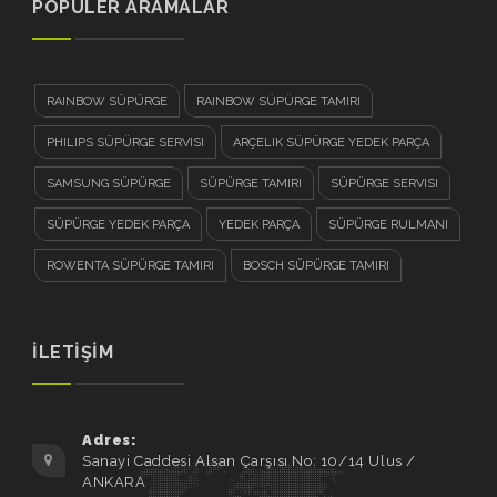
POPÜLER ARAMALAR
RAINBOW SÜPÜRGE
RAINBOW SÜPÜRGE TAMIRI
PHILIPS SÜPÜRGE SERVISI
ARÇELIK SÜPÜRGE YEDEK PARÇA
SAMSUNG SÜPÜRGE
SÜPÜRGE TAMIRI
SÜPÜRGE SERVISI
SÜPÜRGE YEDEK PARÇA
YEDEK PARÇA
SÜPÜRGE RULMANI
ROWENTA SÜPÜRGE TAMIRI
BOSCH SÜPÜRGE TAMIRI
İLETİŞİM
Adres:
Sanayi Caddesi Alsan Çarşısı No: 10/14 Ulus /
ANKARA