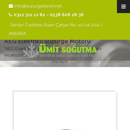
info@supurgetamiri.net
0312 311 12 82 - 0538 606 26 36
Sanayi Caddesi Alsan Çarşısı No: 10/14 Ulus /
ANKARA
AEG Elektrikli Süpürge Motoru
"AEG Elektrikli Süpürge Motoru" yedek parçasını
inceliyorsunuz.
Ana Sayfa
AEG Elektrikli Süpürge Motoru