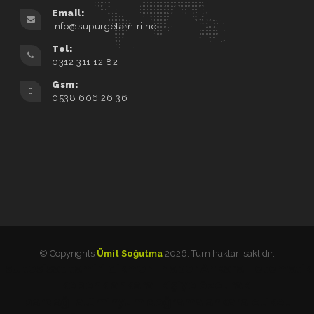
Email:
info@supurgetamiri.net
Tel:
0312 311 12 82
Gsm:
0538 606 26 36
© Copyrights
Ümit Soğutma
2026. Tüm hakları saklıdır.
su tesisat tamiri dikmen
haber Ankara
otomatik
kepenk ankara
kişiye özel rakı
bardağı
alüminyum doğrama ankara
etiket